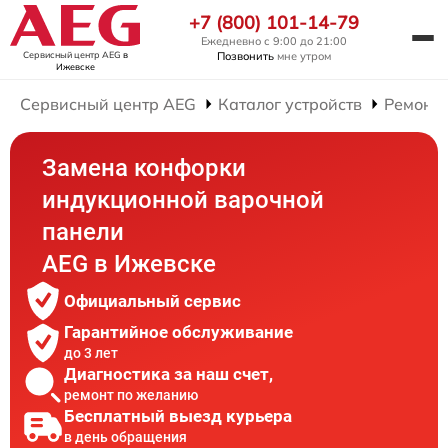
+7 (800) 101-14-79
Ежедневно с 9:00 до 21:00
Сервисный центр AEG
в
Позвонить
мне утром
Ижевске
Сервисный центр AEG
Каталог устройств
Ремонт
Замена конфорки
индукционной варочной
панели
AEG в Ижевске
Официальный сервис
Гарантийное обслуживание
до 3 лет
Диагностика за наш счет,
ремонт по желанию
Бесплатный выезд курьера
в день обращения