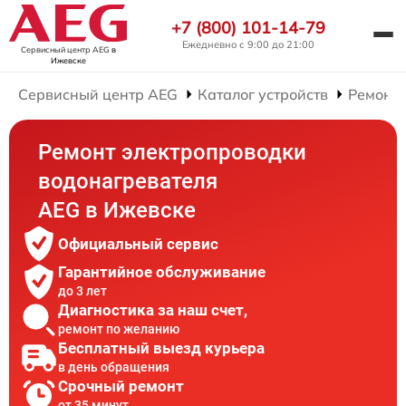
+7 (800) 101-14-79
Ежедневно с 9:00 до 21:00
Сервисный центр AEG
в
Ижевске
Сервисный центр AEG
Каталог устройств
Ремонт 
Ремонт электропроводки
водонагревателя
AEG в Ижевске
Официальный сервис
Гарантийное обслуживание
до 3 лет
Диагностика за наш счет,
ремонт по желанию
Бесплатный выезд курьера
в день обращения
Срочный ремонт
от 35 минут