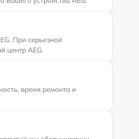
а Вашего устройства AEG.
EG. При серьезной
й центр AEG.
ость, время ремонта и