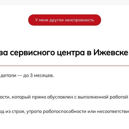
от 60 мин
У меня другая неисправность
от 60 мин
от 60 мин
ва сервисного центра в Ижевске
X
от 60 мин
 детали — до 3 месяцев.
от 60 мин
от 60 мин
ости, который прямо обусловлен с выполненной работой
от 60 мин
из строя, утрата работоспособности или несоответств
от 60 мин