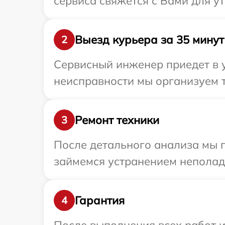
сервиса свяжется с Вами для у
Выезд курьера за 35 минут
2
Сервисный инженер приедет в 
неисправности мы организуем 
Ремонт техники
3
После детального анализа мы п
займемся устранением неполад
Гарантия
4