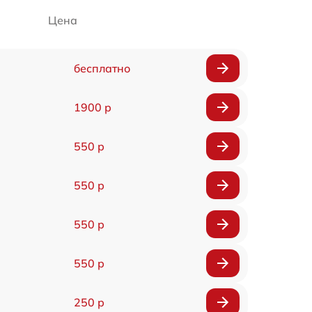
Цена
бесплатно
1900 р
550 р
550 р
550 р
550 р
250 р