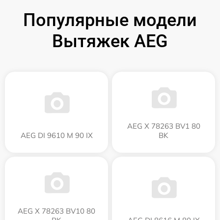
Популярные модели
Вытяжек AEG
AEG X 78263 BV1 80
AEG DI 9610 M 90 IX
BK
AEG X 78263 BV10 80